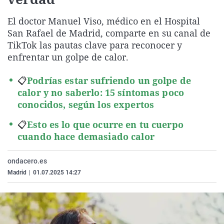
La rosa de los vientos
Caso
Extremadura
Virales
El doctor Manuel Viso, médico en el Hospital
Gente viajera
Retornados
Galicia
Televisión
San Rafael de Madrid, comparte en su canal de
Como el perro y el gat
Equipo de investigaci
La Rioja
Elecciones
TikTok las pautas clave para reconocer y
enfrentar un golpe de calor.
Operación Viuda Negr
Navarra
País Vasco
📋
Podrías estar sufriendo un golpe de
calor y no saberlo: 15 síntomas poco
conocidos, según los expertos
📋
Esto es lo que ocurre en tu cuerpo
cuando hace demasiado calor
ondacero.es
Madrid
|
01.07.2025 14:27