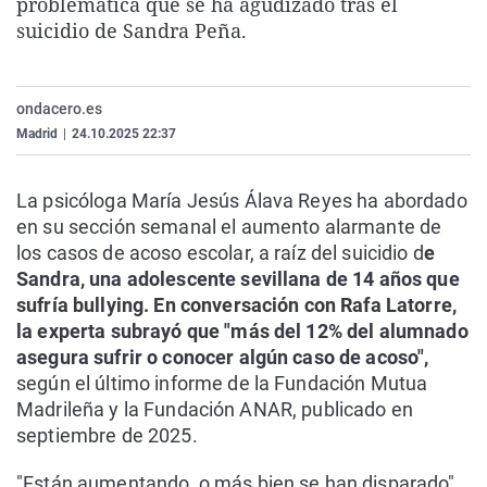
problemática que se ha agudizado tras el
La rosa de los vientos
Caso
Extremadura
Virales
suicidio de Sandra Peña.
Gente viajera
Retornados
Galicia
Televisión
Como el perro y el gat
Equipo de investigaci
La Rioja
Elecciones
ondacero.es
Operación Viuda Negr
Navarra
Madrid
|
24.10.2025 22:37
País Vasco
La psicóloga María Jesús Álava Reyes ha abordado
en su sección semanal el aumento alarmante de
los casos de acoso escolar, a raíz del suicidio d
e
Sandra, una adolescente sevillana de 14 años que
sufría bullying. En conversación con Rafa Latorre,
la experta subrayó que "más del 12% del alumnado
asegura sufrir o conocer algún caso de acoso",
según el último informe de la Fundación Mutua
Madrileña y la Fundación ANAR, publicado en
septiembre de 2025.
"Están aumentando, o más bien se han disparado",