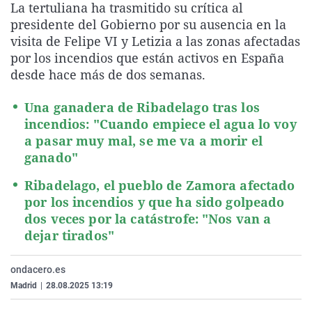
La tertuliana ha trasmitido su crítica al
La rosa de los vientos
Caso
Extremadura
Virales
presidente del Gobierno por su ausencia en la
Gente viajera
Retornados
Galicia
Televisión
visita de Felipe VI y Letizia a las zonas afectadas
por los incendios que están activos en España
Como el perro y el gat
Equipo de investigaci
La Rioja
Elecciones
desde hace más de dos semanas.
Operación Viuda Negr
Navarra
Una ganadera de Ribadelago tras los
País Vasco
incendios: "Cuando empiece el agua lo voy
a pasar muy mal, se me va a morir el
ganado"
Ribadelago, el pueblo de Zamora afectado
por los incendios y que ha sido golpeado
dos veces por la catástrofe: "Nos van a
dejar tirados"
ondacero.es
Madrid
|
28.08.2025 13:19