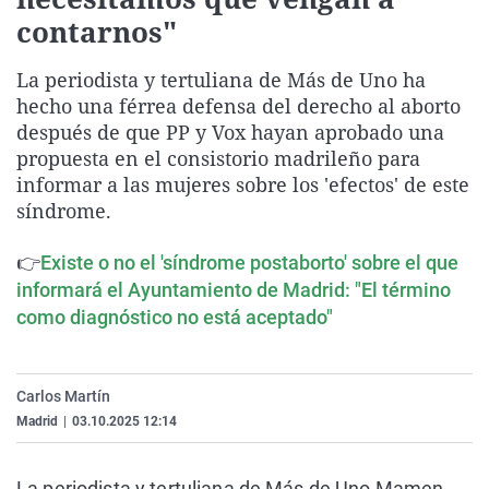
La rosa de los vientos
Caso
Extremadura
Virales
contarnos"
Gente viajera
Retornados
Galicia
Televisión
La periodista y tertuliana de Más de Uno ha
Como el perro y el gat
Equipo de investigaci
La Rioja
Elecciones
hecho una férrea defensa del derecho al aborto
después de que PP y Vox hayan aprobado una
Operación Viuda Negr
Navarra
propuesta en el consistorio madrileño para
País Vasco
informar a las mujeres sobre los 'efectos' de este
síndrome.
👉
Existe o no el 'síndrome postaborto' sobre el que
informará el Ayuntamiento de Madrid: "El término
como diagnóstico no está aceptado"
Carlos Martín
Madrid
|
03.10.2025 12:14
La periodista y tertuliana de Más de Uno Mamen