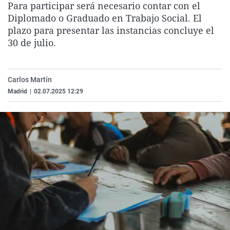
Para participar será necesario contar con el
La rosa de los vientos
Caso
Extremadura
Virales
Diplomado o Graduado en Trabajo Social. El
Gente viajera
Retornados
Galicia
Televisión
plazo para presentar las instancias concluye el
30 de julio.
Como el perro y el gat
Equipo de investigaci
La Rioja
Elecciones
Operación Viuda Negr
Navarra
Carlos Martín
País Vasco
Madrid
|
02.07.2025 12:29