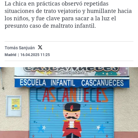
La chica en prácticas observó repetidas
La rosa de los vientos
Caso
Extremadura
Virales
situaciones de trato vejatorio y humillante hacia
Gente viajera
Retornados
Galicia
Televisión
los niños, y fue clave para sacar a la luz el
presunto caso de maltrato infantil.
Como el perro y el gat
Equipo de investigaci
La Rioja
Elecciones
Operación Viuda Negr
Navarra
Tomás Sanjuán
País Vasco
Madrid
|
16.04.2025 11:25