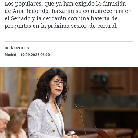
Los populares, que ya han exigido la dimisión
La rosa de los vientos
Caso
Extremadura
Virales
de Ana Redondo, forzarán su comparecencia en
Gente viajera
Retornados
Galicia
Televisión
el Senado y la cercarán con una batería de
preguntas en la próxima sesión de control.
Como el perro y el gat
Equipo de investigaci
La Rioja
Elecciones
Operación Viuda Negr
Navarra
ondacero.es
País Vasco
Madrid
|
19.09.2025 06:00