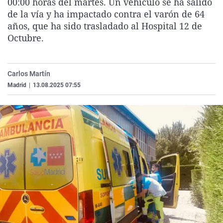
00:00 horas del martes. Un vehículo se ha salido
La rosa de los vientos
Caso
Extremadura
Virales
de la vía y ha impactado contra el varón de 64
años, que ha sido trasladado al Hospital 12 de
Gente viajera
Retornados
Galicia
Televisión
Octubre.
Como el perro y el gat
Equipo de investigaci
La Rioja
Elecciones
Operación Viuda Negr
Navarra
Carlos Martín
País Vasco
Madrid
|
13.08.2025 07:55