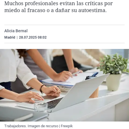
Muchos profesionales evitan las críticas por
La rosa de los vientos
Caso
Extremadura
Virales
miedo al fracaso o a dañar su autoestima.
Gente viajera
Retornados
Galicia
Televisión
Como el perro y el gat
Equipo de investigaci
La Rioja
Elecciones
Alicia Bernal
Operación Viuda Negr
Navarra
Madrid
|
28.07.2025 08:02
País Vasco
Trabajadores. Imagen de recurso | Freepik