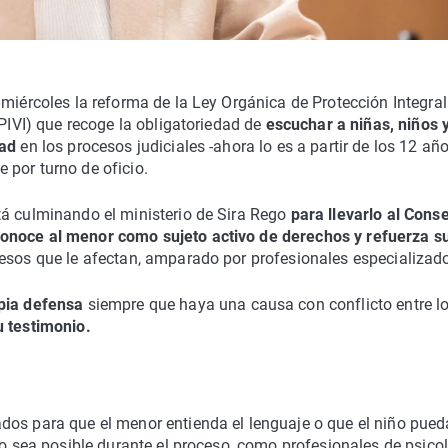
miércoles la reforma de la Ley Orgánica de Protección Integral
OPIVI) que recoge la obligatoriedad de
escuchar a niñas, niños 
dad
en los procesos judiciales -ahora lo es a partir de los 12 año
 por turno de oficio.
tá culminando el ministerio de Sira Rego
para llevarlo al Cons
onoce al menor como sujeto activo de derechos y refuerza s
cesos que le afectan, amparado por profesionales especializad
pia defensa
siempre que haya una causa con conflicto entre l
u testimonio.
dos para que el menor entienda el lenguaje o que el niño pued
do sea posible durante el proceso, como profesionales de psico