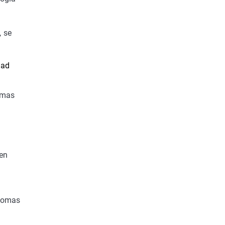
, se
dad
omas
 en
ónomas