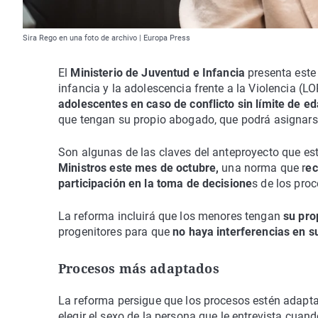
Sira Rego en una foto de archivo | Europa Press
El
Ministerio de Juventud e Infancia
presenta este 
infancia y la adolescencia frente a la Violencia (L
adolescentes en caso de conflicto sin límite de e
que tengan su propio abogado, que podrá asignarse
Son algunas de las claves del anteproyecto que es
Ministros este mes de octubre,
una norma que r
ec
participación en la toma de decisione
s de los pro
La reforma incluirá que los menores tengan
su pro
progenitores para que
no haya interferencias en s
Procesos más adaptados
La reforma persigue que los procesos estén adapta
elegir el sexo de la persona que le entrevista cuan