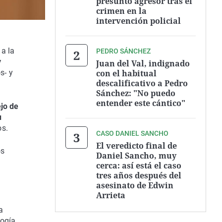
presunto agresor tras el
crimen en la
intervención policial
 a la
PEDRO SÁNCHEZ
y
Juan del Val, indignado
con el habitual
s- y
descalificativo a Pedro
Sánchez: "No puedo
entender este cántico"
ejo de
u
os.
CASO DANIEL SANCHO
El veredicto final de
os
Daniel Sancho, muy
cerca: así está el caso
tres años después del
asesinato de Edwin
Arrieta
a
logía