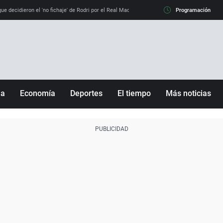
e decidieron el 'no fichaje' de Rodri por el Real Madrid y su 'sí' al Barça
Programación
La llamada de
ña
Economía
Deportes
El tiempo
Más noticias
Fútbol
Sociedad
Baloncesto
Mundo
Tenis
Salud
Motor
Cultura
Ciencia y Tecnología
adrid
Gastronomía
nciana
Medio ambiente