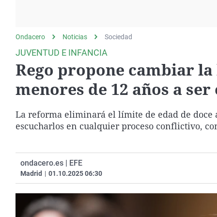
La rosa de los vientos
Caso
Extremadura
Gente viajera
Retornados
Galicia
Ondacero
Noticias
Como el perro y el
Sociedad
Equipo de investigación
La Rioja
gato
JUVENTUD E INFANCIA
Operación Viuda
Navarra
Rego propone cambiar la l
Negra
País Vasco
menores de 12 años a ser 
La reforma eliminará el límite de edad de doce a
escucharlos en cualquier proceso conflictivo, co
ondacero.es | EFE
Madrid
|
01.10.2025 06:30