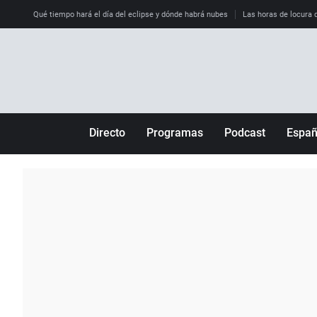
Qué tiempo hará el día del eclipse y dónde habrá nubes
Las horas de locura qu
Directo
Programas
Podcast
Espa
Más de uno
Los Perseguidos
Andalucía
Por fin
Malas decisiones
Aragón
Julia en la onda
Expedientes del más allá
Baleares
La brújula
El viaje del Guernica
Cantabria
Radioestadio
Invisibles
Cataluña
Radioestadio noche
Prohibido morirse
Comunidad de M
El colegio invisible
Esto no ha pasado
Comunitat Vale