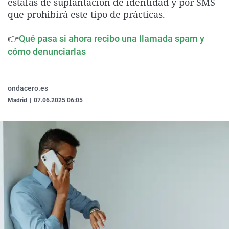
estafas de suplantación de identidad y por SMS
La rosa de los vientos
Caso
Extremadura
Virales
que prohibirá este tipo de prácticas.
Gente viajera
Retornados
Galicia
Televisión
👉
Qué pasa si ahora recibo una llamada spam y
Como el perro y el gat
Equipo de investigaci
La Rioja
Elecciones
cómo denunciarlas
Operación Viuda Negr
Navarra
País Vasco
ondacero.es
Madrid
|
07.06.2025 06:05