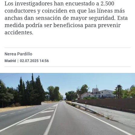
Los investigadores han encuestado a 2.500
La rosa de los vientos
Caso
Extremadura
Virales
conductores y coinciden en que las líneas más
Gente viajera
Retornados
Galicia
Televisión
anchas dan sensación de mayor seguridad. Esta
medida podría ser beneficiosa para prevenir
Como el perro y el gat
Equipo de investigaci
La Rioja
Elecciones
accidentes.
Operación Viuda Negr
Navarra
País Vasco
Nerea Pardillo
Madrid
|
02.07.2025 14:56