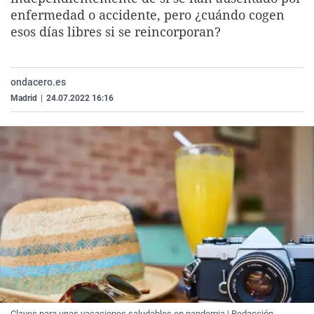
La rosa de los vientos
Caso
Extremadura
Virales
enfermedad o accidente, pero ¿cuándo cogen
esos días libres si se reincorporan?
Gente viajera
Retornados
Galicia
Televisión
Como el perro y el gat
Equipo de investigaci
La Rioja
Elecciones
ondacero.es
Operación Viuda Negr
Navarra
Madrid
|
24.07.2022 16:16
País Vasco
Claves para unas vacaciones saludables en pandemia | Redacción