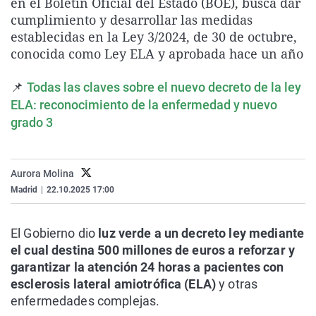
en el Boletín Oficial del Estado (BOE), busca dar
La rosa de los vientos
Caso
Extremadura
Virales
cumplimiento y desarrollar las medidas
establecidas en la Ley 3/2024, de 30 de octubre,
Gente viajera
Retornados
Galicia
Televisión
conocida como Ley ELA y aprobada hace un año
Como el perro y el gat
Equipo de investigaci
La Rioja
Elecciones
📌
Operación Viuda Negr
Navarra
Todas las claves sobre el nuevo decreto de la ley
ELA: reconocimiento de la enfermedad y nuevo
País Vasco
grado 3
Aurora Molina
Madrid
|
22.10.2025 17:00
El Gobierno dio
luz verde a un decreto ley mediante
el cual destina 500 millones de euros a reforzar y
garantizar la atención 24 horas a pacientes con
esclerosis lateral amiotrófica (ELA)
y otras
enfermedades complejas.