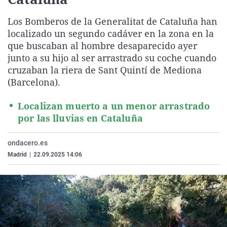
La rosa de los vientos
Caso
Extremadura
Virales
Los Bomberos de la Generalitat de Cataluña han
Gente viajera
Retornados
Galicia
Televisión
localizado un segundo cadáver en la zona en la
Como el perro y el gat
Equipo de investigaci
La Rioja
Elecciones
que buscaban al hombre desaparecido ayer
junto a su hijo al ser arrastrado su coche cuando
Operación Viuda Negr
Navarra
cruzaban la riera de Sant Quintí de Mediona
País Vasco
(Barcelona).
Localizan muerto a un menor arrastrado
por las lluvias en Cataluña
ondacero.es
Madrid
|
22.09.2025 14:06