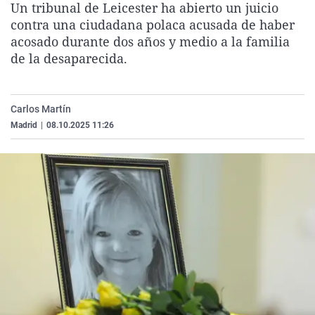
Un tribunal de Leicester ha abierto un juicio
La rosa de los vientos
Caso
Extremadura
Virales
contra una ciudadana polaca acusada de haber
Gente viajera
Retornados
Galicia
Televisión
acosado durante dos años y medio a la familia
de la desaparecida.
Como el perro y el gat
Equipo de investigaci
La Rioja
Elecciones
Operación Viuda Negr
Navarra
Carlos Martín
País Vasco
Madrid
|
08.10.2025 11:26