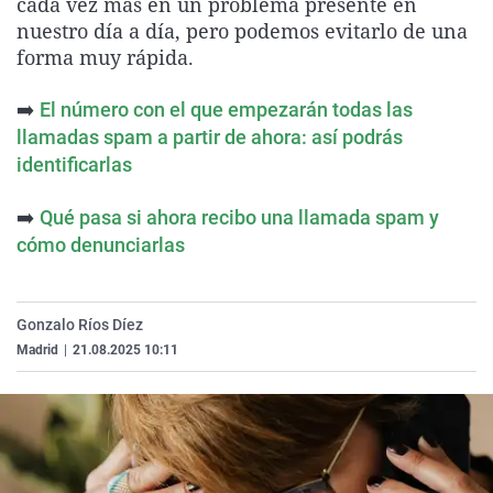
cada vez más en un problema presente en
La rosa de los vientos
Caso
Extremadura
Virales
nuestro día a día, pero podemos evitarlo de una
forma muy rápida.
Gente viajera
Retornados
Galicia
Televisión
Como el perro y el gat
Equipo de investigaci
La Rioja
Elecciones
➡️
El número con el que empezarán todas las
Operación Viuda Negr
Navarra
llamadas spam a partir de ahora: así podrás
identificarlas
País Vasco
➡️
Qué pasa si ahora recibo una llamada spam y
cómo denunciarlas
Gonzalo Ríos Díez
Madrid
|
21.08.2025 10:11