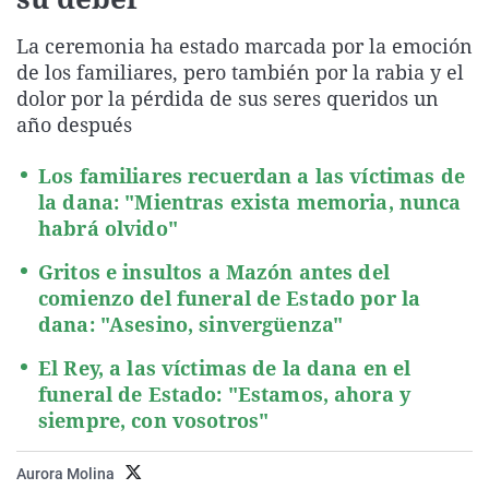
La rosa de los vientos
Caso
Extremadura
Virales
La ceremonia ha estado marcada por la emoción
Gente viajera
Retornados
Galicia
Televisión
de los familiares, pero también por la rabia y el
Como el perro y el gat
Equipo de investigaci
La Rioja
Elecciones
dolor por la pérdida de sus seres queridos un
año después
Operación Viuda Negr
Navarra
País Vasco
Los familiares recuerdan a las víctimas de
la dana: "Mientras exista memoria, nunca
habrá olvido"
Gritos e insultos a Mazón antes del
comienzo del funeral de Estado por la
dana: "Asesino, sinvergüenza"
El Rey, a las víctimas de la dana en el
funeral de Estado: "Estamos, ahora y
siempre, con vosotros"
Aurora Molina