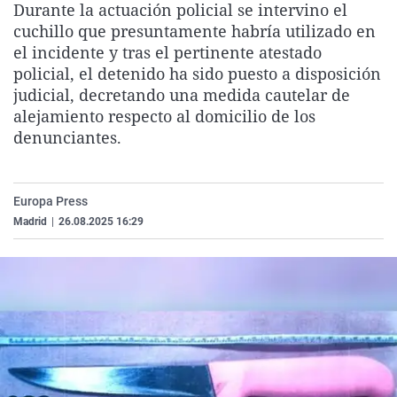
Durante la actuación policial se intervino el
La rosa de los vientos
Caso
Extremadura
Virales
cuchillo que presuntamente habría utilizado en
Gente viajera
Retornados
Galicia
Televisión
el incidente y tras el pertinente atestado
policial, el detenido ha sido puesto a disposición
Como el perro y el gat
Equipo de investigaci
La Rioja
Elecciones
judicial, decretando una medida cautelar de
Operación Viuda Negr
Navarra
alejamiento respecto al domicilio de los
denunciantes.
País Vasco
Europa Press
Madrid
|
26.08.2025 16:29