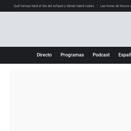
Qué tiempo hará el día del eclipse y dónde habrá nubes
Las horas de locura qu
Directo
Programas
Podcast
Espa
Más de uno
Los Perseguidos
Andalucía
Por fin
Malas decisiones
Aragón
Julia en la onda
Expedientes del más allá
Baleares
La brújula
El viaje del Guernica
Cantabria
Radioestadio
Invisibles
Cataluña
Radioestadio noche
Prohibido morirse
Comunidad de M
El colegio invisible
Esto no ha pasado
Comunitat Vale