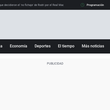
e decidieron el 'no fichaje' de Rodri por el Real Madrid y su 'sí' al Barça
Programación
La llamada de
ña
Economía
Deportes
El tiempo
Más noticias
Fútbol
Sociedad
Baloncesto
Mundo
Tenis
Salud
Motor
Cultura
Ciencia y Tecnología
adrid
Gastronomía
nciana
Medio ambiente