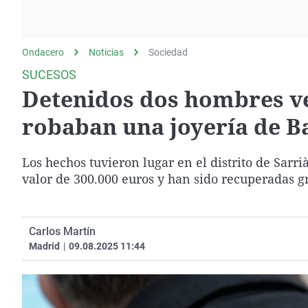
La rosa de los vientos
Caso
Extremadura
Gente viajera
Retornados
Galicia
Ondacero
Noticias
Como el perro y el
Sociedad
Equipo de investigación
La Rioja
gato
SUCESOS
Operación Viuda
Navarra
Detenidos dos hombres ve
Negra
País Vasco
robaban una joyería de B
Los hechos tuvieron lugar en el distrito de Sarri
valor de 300.000 euros y han sido recuperadas gr
Carlos Martín
Madrid
|
09.08.2025 11:44