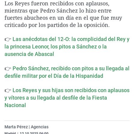
Los Reyes fueron recibidos con aplausos,
La rosa de los vientos
Caso
Extremadura
Virales
mientras que Pedro Sánchez lo hizo entre
Gente viajera
Retornados
Galicia
Televisión
fuertes abucheos en un día en el que fue muy
criticado por los partidos de la oposición.
Como el perro y el gat
Equipo de investigaci
La Rioja
Elecciones
Operación Viuda Negr
Navarra
👉
Las anécdotas del 12-O: la complicidad del Rey y
la princesa Leonor, los pitos a Sánchez o la
País Vasco
ausencia de Abascal
👉
Pedro Sánchez, recibido con pitos a su llegada al
desfile militar por el Día de la Hispanidad
👉
Los Reyes y sus hijas son recibidos con aplausos
y vítores a su llegada al desfile de la Fiesta
Nacional
Marta Pérez | Agencias
Madrid
|
12.10.2025 06:00