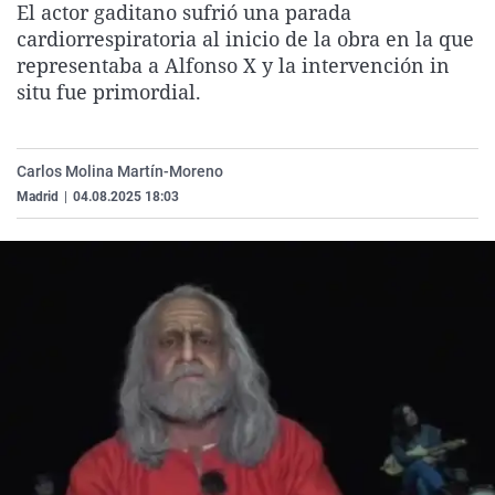
El actor gaditano sufrió una parada
La rosa de los vientos
Caso
Extremadura
Virales
cardiorrespiratoria al inicio de la obra en la que
Gente viajera
Retornados
Galicia
Televisión
representaba a Alfonso X y la intervención in
situ fue primordial.
Como el perro y el gat
Equipo de investigaci
La Rioja
Elecciones
Operación Viuda Negr
Navarra
Carlos Molina Martín-Moreno
País Vasco
Madrid
|
04.08.2025 18:03