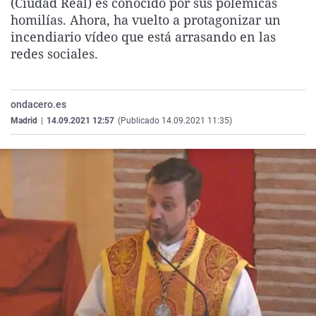
(Ciudad Real) es conocido por sus polémicas
La rosa de lo
Caso
Extremadura
Virales
homilías. Ahora, ha vuelto a protagonizar un
incendiario vídeo que está arrasando en las
Gente viajera
Retornados
Galicia
Televisión
redes sociales.
Como el perro
Equipo de inv
La Rioja
Elecciones
Operación Vi
Navarra
ondacero.es
País Vasco
Madrid
|
14.09.2021 12:57
(Publicado 14.09.2021 11:35)