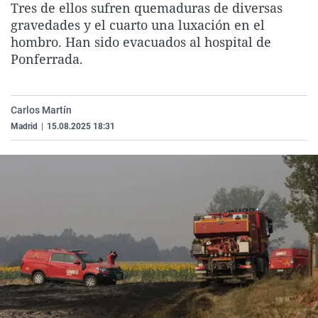
Tres de ellos sufren quemaduras de diversas
La rosa de los vientos
Caso
Extremadura
Virales
gravedades y el cuarto una luxación en el
Gente viajera
Retornados
Galicia
Televisión
hombro. Han sido evacuados al hospital de
Ponferrada.
Como el perro y el gat
Equipo de investigaci
La Rioja
Elecciones
Operación Viuda Negr
Navarra
Carlos Martín
País Vasco
Madrid
|
15.08.2025 18:31