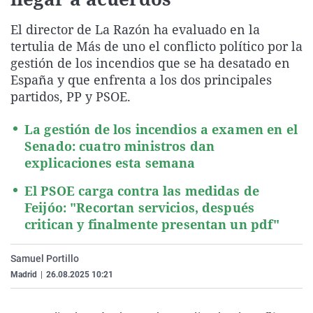
La rosa de los vientos
Caso
Extremadura
Virales
El director de La Razón ha evaluado en la
Gente viajera
Retornados
Galicia
Televisión
tertulia de Más de uno el conflicto político por la
Como el perro y el gat
Equipo de investigaci
La Rioja
Elecciones
gestión de los incendios que se ha desatado en
España y que enfrenta a los dos principales
Operación Viuda Negr
Navarra
partidos, PP y PSOE.
País Vasco
La gestión de los incendios a examen en el
Senado: cuatro ministros dan
explicaciones esta semana
El PSOE carga contra las medidas de
Feijóo: "Recortan servicios, después
critican y finalmente presentan un pdf"
Samuel Portillo
Madrid
|
26.08.2025 10:21