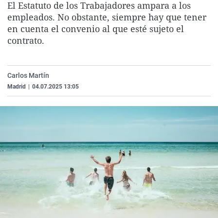
El Estatuto de los Trabajadores ampara a los
La rosa de los vientos
Caso
Extremadura
Virales
empleados. No obstante, siempre hay que tener
Gente viajera
Retornados
Galicia
Televisión
en cuenta el convenio al que esté sujeto el
contrato.
Como el perro y el gat
Equipo de investigaci
La Rioja
Elecciones
Operación Viuda Negr
Navarra
Carlos Martín
País Vasco
Madrid
|
04.07.2025 13:05