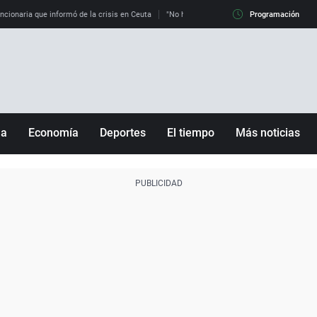
uncionaria que informó de la crisis en Ceuta
"No hay mafias, que no nos engañen": exper
Programación
ña
Economía
Deportes
El tiempo
Más noticias
Fútbol
Sociedad
Baloncesto
Mundo
Tenis
Salud
Motor
Cultura
Ciencia y Tecnología
adrid
Gastronomía
nciana
Medio ambiente