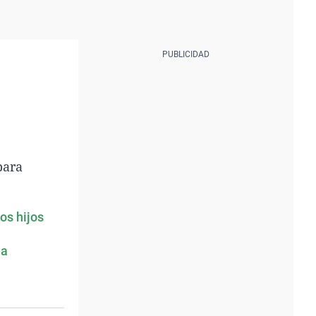
para
os hijos
la