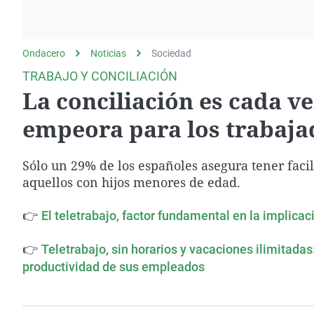
La rosa de los vientos
Caso
Extremadura
Gente viajera
Retornados
Galicia
Ondacero
Noticias
Como el perro y el
Sociedad
Equipo de investigación
La Rioja
gato
TRABAJO Y CONCILIACIÓN
Operación Viuda
Navarra
La conciliación es cada ve
Negra
País Vasco
empeora para los trabaja
Sólo un 29% de los españoles asegura tener faci
aquellos con hijos menores de edad.
👉
El teletrabajo, factor fundamental en la implicac
👉
Teletrabajo, sin horarios y vacaciones ilimitada
productividad de sus empleados