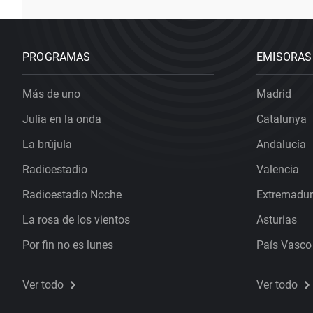
PROGRAMAS
EMISORAS
Más de uno
Madrid
Julia en la onda
Catalunya
La brújula
Andalucía
Radioestadio
Valencia
Radioestadio Noche
Extremadu
La rosa de los vientos
Asturias
Por fin no es lunes
País Vasco
Ver todo
Ver todo