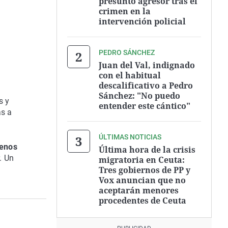
presunto agresor tras el
crimen en la
intervención policial
PEDRO SÁNCHEZ
Juan del Val, indignado
con el habitual
descalificativo a Pedro
Sánchez: "No puedo
s y
entender este cántico"
as a
ÚLTIMAS NOTICIAS
menos
Última hora de la crisis
. Un
migratoria en Ceuta:
e
Tres gobiernos de PP y
Vox anuncian que no
aceptarán menores
procedentes de Ceuta