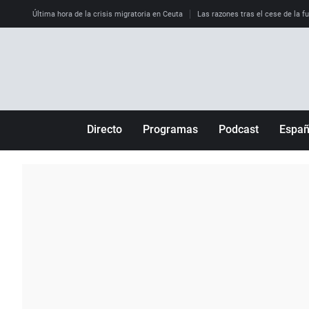
Última hora de la crisis migratoria en Ceuta
Las razones tras el cese de la f
Directo
Programas
Podcast
Espa
Más de uno
Los Perseguidos
Andalucía
Por fin
Malas decisiones
Aragón
Julia en la onda
Expedientes del más allá
Baleares
La brújula
El viaje del Guernica
Cantabria
Radioestadio
Invisibles
Cataluña
Radioestadio noche
Prohibido morirse
Comunidad de M
El colegio invisible
Esto no ha pasado
Comunitat Vale