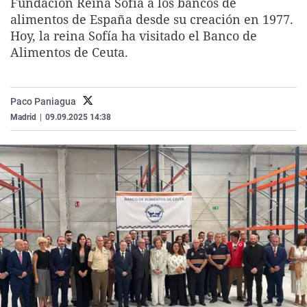
Fundación Reina Sofía a los bancos de
La rosa de los vientos
Caso
Extremadura
Virales
alimentos de España desde su creación en 1977.
Hoy, la reina Sofía ha visitado el Banco de
Gente viajera
Retornados
Galicia
Televisión
Alimentos de Ceuta.
Como el perro y el gat
Equipo de investigaci
La Rioja
Elecciones
Operación Viuda Negr
Navarra
Paco Paniagua
País Vasco
Madrid
|
09.09.2025 14:38