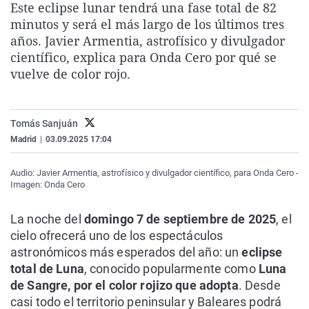
Este eclipse lunar tendrá una fase total de 82
La rosa de los vientos
Caso
Extremadura
Virales
minutos y será el más largo de los últimos tres
Gente viajera
Retornados
Galicia
Televisión
años. Javier Armentia, astrofísico y divulgador
científico, explica para Onda Cero por qué se
Como el perro y el gat
Equipo de investigaci
La Rioja
Elecciones
vuelve de color rojo.
Operación Viuda Negr
Navarra
País Vasco
Tomás Sanjuán
Madrid
|
03.09.2025 17:04
Audio: Javier Armentia, astrofísico y divulgador científico, para Onda Cero -
Imagen: Onda Cero
La noche del
domingo 7 de septiembre de 2025
, el
cielo ofrecerá uno de los espectáculos
astronómicos más esperados del año: un
eclipse
total de Luna
, conocido popularmente como
Luna
de Sangre, por el color rojizo que adopta
. Desde
casi todo el territorio peninsular y Baleares podrá