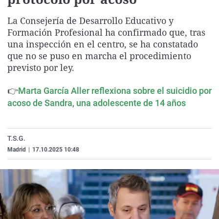
La rosa de los vientos
Caso
Extremadura
Virales
La Consejería de Desarrollo Educativo y
Gente viajera
Retornados
Galicia
Televisión
Formación Profesional ha confirmado que, tras
Como el perro y el gat
Equipo de investigaci
La Rioja
Elecciones
una inspección en el centro, se ha constatado
que no se puso en marcha el procedimiento
Operación Viuda Negr
Navarra
previsto por ley.
País Vasco
👉
Marta García Aller reflexiona sobre el suicidio por
acoso de Sandra, una adolescente de 14 años
T.S.G.
Madrid
|
17.10.2025 10:48