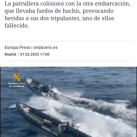
La patrullera colisionó con la otra embarcación,
La rosa de los vientos
Caso
Extremadura
Virales
que llevaba fardos de hachís, provocando
Gente viajera
Retornados
Galicia
Televisión
heridas a sus dos tripulantes, uno de ellos
fallecido.
Como el perro y el gat
Equipo de investigaci
La Rioja
Elecciones
Operación Viuda Negr
Navarra
Europa Press | ondacero.es
País Vasco
Madrid
|
07.02.2025 17:00