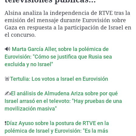
La rosa de los vientos
Caso
Extremadura
Virales
Alsina analiza la independencia de RTVE tras la
Gente viajera
Retornados
Galicia
Televisión
emisión del mensaje durante Eurovisión sobre
Como el perro y el gat
Equipo de investigaci
La Rioja
Elecciones
Gaza en respuesta a la participación de Israel en
el concurso.
Operación Viuda Negr
Navarra
País Vasco
🔊
Marta García Aller, sobre la polémica de
Eurovisión: "Cómo se justifica que Rusia sea
excluida y no Israel"
🚨
Tertulia: Los votos a Israel en Eurovisión
✍️
El análisis de Almudena Ariza sobre por qué
Israel arrasó en el televoto: "Hay pruebas de una
movilización masiva"
❗
Díaz Ayuso sobre la postura de RTVE en la
polémica de Israel y Eurovisión: "Es la más