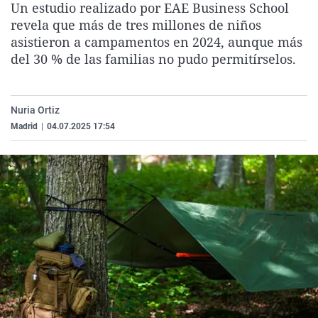
Un estudio realizado por EAE Business School
La rosa de los vientos
Caso
Extremadura
Virales
revela que más de tres millones de niños
Gente viajera
Retornados
Galicia
Televisión
asistieron a campamentos en 2024, aunque más
del 30 % de las familias no pudo permitírselos.
Como el perro y el gat
Equipo de investigaci
La Rioja
Elecciones
Operación Viuda Negr
Navarra
Nuria Ortiz
País Vasco
Madrid
|
04.07.2025 17:54