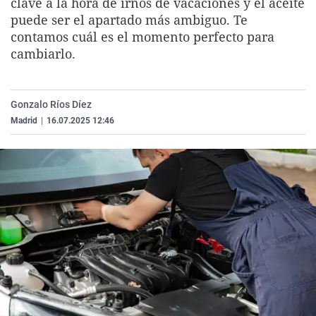
clave a la hora de irnos de vacaciones y el aceite
La rosa de los vientos
Caso
Extremadura
Virales
puede ser el apartado más ambiguo. Te
contamos cuál es el momento perfecto para
Gente viajera
Retornados
Galicia
Televisión
cambiarlo.
Como el perro y el gat
Equipo de investigaci
La Rioja
Elecciones
Operación Viuda Negr
Navarra
Gonzalo Ríos Díez
País Vasco
Madrid
|
16.07.2025 12:46