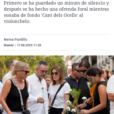
Primero se ha guardado un minuto de silencio y
La rosa de los vientos
Caso
Extremadura
Virales
después se ha hecho una ofrenda foral mientras
Gente viajera
Retornados
Galicia
Televisión
sonaba de fondo 'Cant dels Ocells' al
violonchelo.
Como el perro y el gat
Equipo de investigaci
La Rioja
Elecciones
Operación Viuda Negr
Navarra
Nerea Pardillo
País Vasco
Madrid
|
17.08.2025 11:30