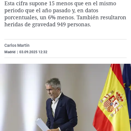
Esta cifra supone 15 menos que en el mismo
La rosa de los vientos
Caso
Extremadura
Virales
periodo que el año pasado y, en datos
Gente viajera
Retornados
Galicia
Televisión
porcentuales, un 6% menos. También resultaron
heridas de gravedad 949 personas.
Como el perro y el gat
Equipo de investigaci
La Rioja
Elecciones
Operación Viuda Negr
Navarra
Carlos Martín
País Vasco
Madrid
|
03.09.2025 12:32