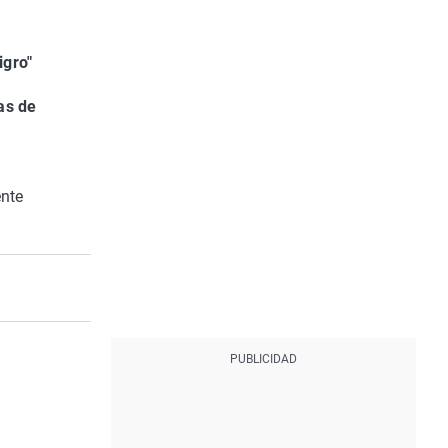
igro"
as de
ente