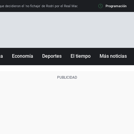
e decidieron el 'no fichaje' de Rodri por el Real Madrid y su 'sí' al Barça
Programación
La llamada de
ña
Economía
Deportes
El tiempo
Más noticias
Fútbol
Sociedad
Baloncesto
Mundo
Tenis
Salud
Motor
Cultura
Ciencia y Tecnología
adrid
Gastronomía
nciana
Medio ambiente