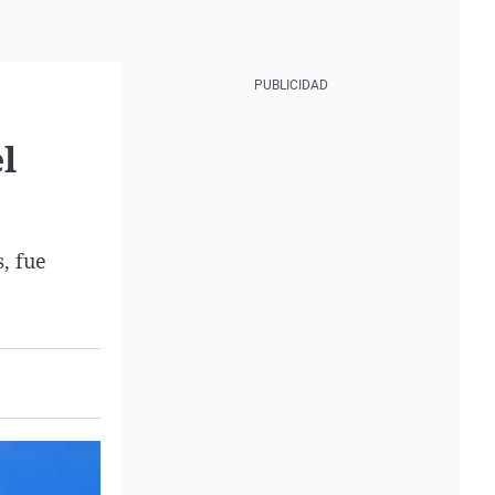
l
, fue