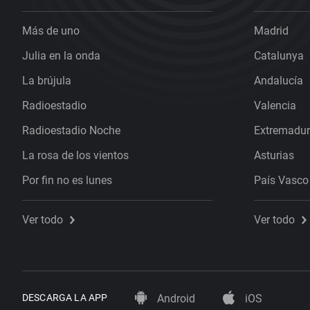
Más de uno
Madrid
Julia en la onda
Catalunya
La brújula
Andalucía
Radioestadio
Valencia
Radioestadio Noche
Extremadu
La rosa de los vientos
Asturias
Por fin no es lunes
País Vasco
Ver todo
Ver todo
DESCARGA LA APP
Android
iOS