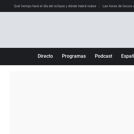
Qué tiempo hará el día del eclipse y dónde habrá nubes
Las horas de locura qu
Directo
Programas
Podcast
Espa
Más de uno
Los Perseguidos
Andalucía
Por fin
Malas decisiones
Aragón
Julia en la onda
Expedientes del más allá
Baleares
La brújula
El viaje del Guernica
Cantabria
Radioestadio
Invisibles
Cataluña
Radioestadio noche
Prohibido morirse
Comunidad de M
El colegio invisible
Esto no ha pasado
Comunitat Vale