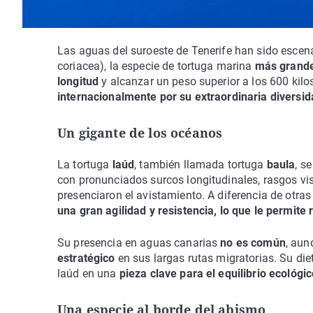
Las aguas del suroeste de Tenerife han sido escen
coriacea), la especie de tortuga marina
más grand
longitud
y alcanzar un peso superior a los 600 kil
internacionalmente por su extraordinaria diversi
Un gigante de los océanos
La tortuga
laúd
, también llamada tortuga
baula
, s
con pronunciados surcos longitudinales, rasgos vi
presenciaron el avistamiento. A diferencia de otras
una gran agilidad y resistencia, lo que le permite
Su presencia en aguas canarias
no es común
, aun
estratégico
en sus largas rutas migratorias. Su di
laúd en una
pieza clave para el equilibrio ecológi
Una especie al borde del abismo