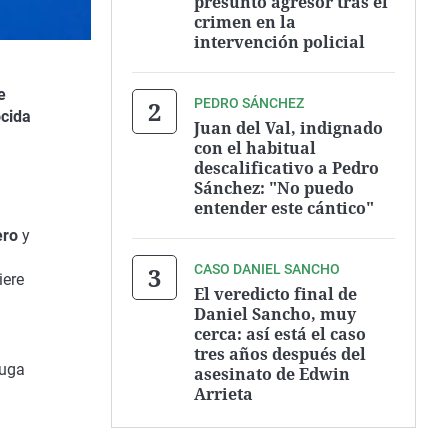
presunto agresor tras el
crimen en la
intervención policial
e
PEDRO SÁNCHEZ
cida
Juan del Val, indignado
con el habitual
descalificativo a Pedro
Sánchez: "No puedo
entender este cántico"
ero
y
CASO DANIEL SANCHO
iere
El veredicto final de
Daniel Sancho, muy
cerca: así está el caso
tres años después del
tuga
asesinato de Edwin
Arrieta