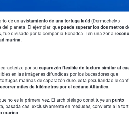
ario de un
avistamiento de una tortuga laúd
(Dermochelys
e
del planeta. El ejemplar, que
puede superar los dos metros d
os, fue divisado por la compañía Bonadea II en una zona
recono
dad marina.
e caracteriza por su
caparazón flexible de textura similar al cu
sibles en las imágenes difundidas por los buceadores que
 tortugas marinas de caparazón duro, esta peculiaridad le conf
 recorrer miles de kilómetros por el océano Atlántico.
que no es la primera vez. El archipiélago constituye un
punto
eta, basada casi exclusivamente en medusas, convierte a la tor
co marino
.