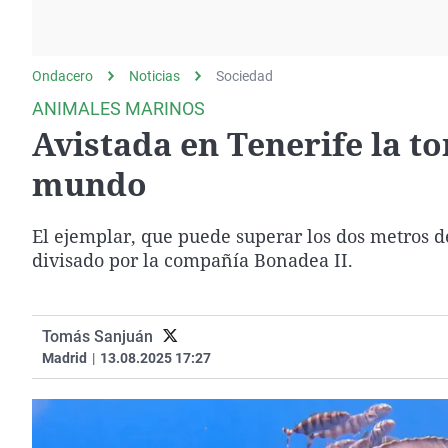
La rosa de los vientos
Caso
Extremadura
Gente viajera
Retornados
Galicia
Ondacero
Noticias
Como el perro y el
Sociedad
Equipo de investigación
La Rioja
gato
ANIMALES MARINOS
Operación Viuda
Navarra
Avistada en Tenerife la t
Negra
País Vasco
mundo
El ejemplar, que puede superar los dos metros de
divisado por la compañía Bonadea II.
Tomás Sanjuán
Madrid
|
13.08.2025 17:27