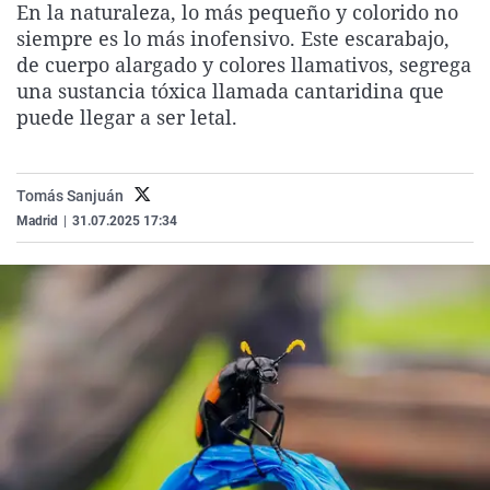
En la naturaleza, lo más pequeño y colorido no
La rosa de los vientos
Caso
Extremadura
Virales
siempre es lo más inofensivo. Este escarabajo,
Gente viajera
Retornados
Galicia
Televisión
de cuerpo alargado y colores llamativos, segrega
una sustancia tóxica llamada cantaridina que
Como el perro y el gat
Equipo de investigaci
La Rioja
Elecciones
puede llegar a ser letal.
Operación Viuda Negr
Navarra
País Vasco
Tomás Sanjuán
Madrid
|
31.07.2025 17:34