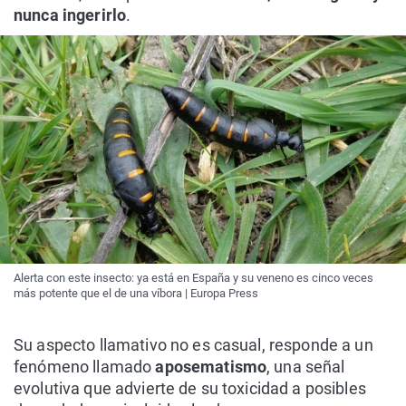
nunca ingerirlo
.
Alerta con este insecto: ya está en España y su veneno es cinco veces
más potente que el de una víbora | Europa Press
Su aspecto llamativo no es casual, responde a un
fenómeno llamado
aposematismo
, una señal
evolutiva que advierte de su toxicidad a posibles