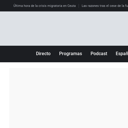
Última hora de la crisis migratoria en Ceuta
Las razones tras el cese de la f
Directo
Programas
Podcast
Espa
Más de uno
Los Perseguidos
Andalucía
Por fin
Malas decisiones
Aragón
Julia en la onda
Expedientes del más allá
Baleares
La brújula
El viaje del Guernica
Cantabria
Radioestadio
Invisibles
Cataluña
Radioestadio noche
Prohibido morirse
Comunidad de M
El colegio invisible
Esto no ha pasado
Comunitat Vale