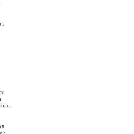
e
l.
te
a
tera.
se
ve,