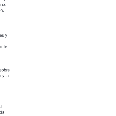
a se
ón.
es y
ante.
y
 sobre
 y la
el
ial