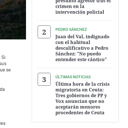
presunto agresor tras el
crimen en la
intervención policial
PEDRO SÁNCHEZ
Juan del Val, indignado
con el habitual
descalificativo a Pedro
Sánchez: "No puedo
 Si
entender este cántico"
 sus
que se
ÚLTIMAS NOTICIAS
Última hora de la crisis
migratoria en Ceuta:
ada
Tres gobiernos de PP y
Vox anuncian que no
aceptarán menores
procedentes de Ceuta
les