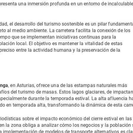
epresenta una inmersión profunda en un entorno de incalculabl
ad, el desarrollo del turismo sostenible es un pilar fundamenta
peto al medio ambiente. La carretera facilita la conexión de los
iempo que se implementan iniciativas continuas para la
ación local. El objetivo es mantener la vitalidad de estas
eciso entre la actividad humana y la preservación de la
onga
, en Asturias, ofrece una de las estampas naturales más
afíos del turismo de masas. Estos lagos glaciares, de impactan
specialmente durante la temporada estival. La alta afluencia h
do en temporada alta, transformando la dinámica de esta carre
iodísticas sobre el impacto económico del cierre estival en las
n la zona obliga a analizar cómo los negocios y la población 
a implementación de modelos de transporte alternativos es cla