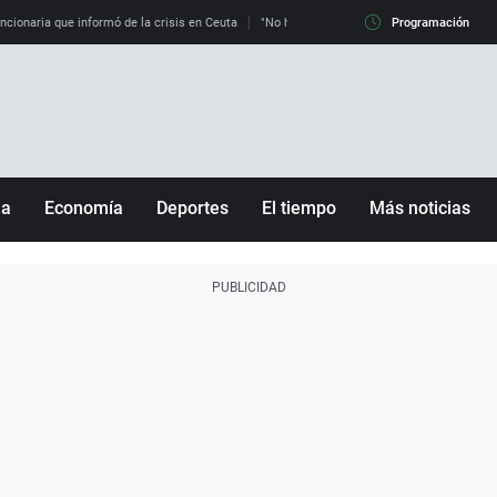
uncionaria que informó de la crisis en Ceuta
"No hay mafias, que no nos engañen": exper
Programación
ña
Economía
Deportes
El tiempo
Más noticias
Fútbol
Sociedad
Baloncesto
Mundo
Tenis
Salud
Motor
Cultura
Ciencia y Tecnología
adrid
Gastronomía
nciana
Medio ambiente