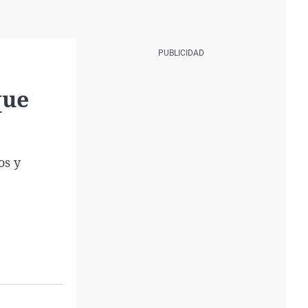
que
os y