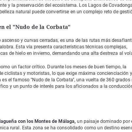
tante y la preservación del ecosistema. Los Lagos de Covadong
elleza natural puede convertirse en un complejo reto de gesti
en el "Nudo de la Corbata"
e ascenso y curvas cerradas, es una de las rutas más desafiant
alobra. Esta vía presenta características técnicas complejas,
cas de hielo en invierno, demandando una alta destreza al vol
como un factor crítico. Durante los meses de buen tiempo, la
de ciclistas y motoristas, lo que exige máxima concienciación 
ta es el famoso "Nudo de la Corbata", una vuelta de 360 grados
ico y un punto de interés para los aficionados a la conducción
alagueña con los Montes de Málaga,
un paisaje dominado por 
ómica rural. Esta zona se ha consolidado como un destino esenc