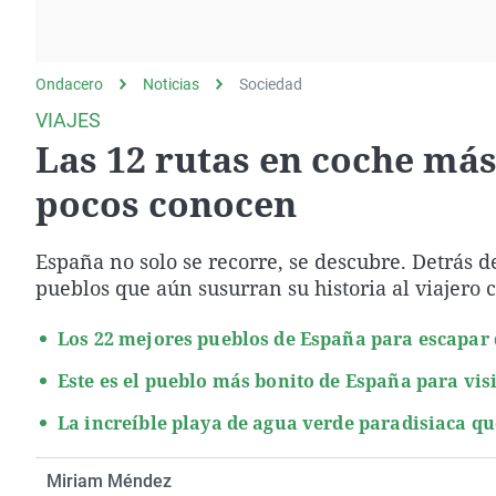
La rosa de los vientos
Caso
Extremadura
Gente viajera
Retornados
Galicia
Ondacero
Noticias
Como el perro y el
Sociedad
Equipo de investigación
La Rioja
gato
VIAJES
Operación Viuda
Navarra
Las 12 rutas en coche má
Negra
País Vasco
pocos conocen
España no solo se recorre, se descubre. Detrás d
pueblos que aún susurran su historia al viajero c
Los 22 mejores pueblos de España para escapar 
Este es el pueblo más bonito de España para vis
La increíble playa de agua verde paradisiaca qu
Miriam Méndez