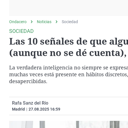
La rosa de los vientos
Caso
Extremadura
Gente viajera
Retornados
Galicia
Ondacero
Noticias
Como el perro y el
Sociedad
Equipo de investigación
La Rioja
gato
SOCIEDAD
Operación Viuda
Navarra
Las 10 señales de que alg
Negra
País Vasco
(aunque no se dé cuenta),
La verdadera inteligencia no siempre se expresa 
muchas veces está presente en hábitos discretos,
desapercibidas.
Rafa Sanz del Río
Madrid
|
27.08.2025 16:59