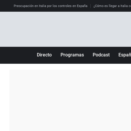
Preocupación en Italia por los controles en España
¿Cómo es llegar a Italia c
Directo
Programas
Podcast
Espa
Más de uno
Los Perseguidos
Andalucía
Por fin
Malas decisiones
Aragón
Julia en la onda
Expedientes del más allá
Baleares
La brújula
El viaje del Guernica
Cantabria
Radioestadio
Invisibles
Cataluña
Radioestadio noche
Prohibido morirse
Comunidad de M
El colegio invisible
Esto no ha pasado
Comunitat Vale