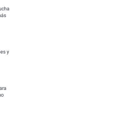
cucha
más
nes y
ara
mo