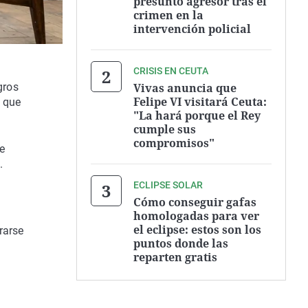
presunto agresor tras el
crimen en la
intervención policial
CRISIS EN CEUTA
Vivas anuncia que
gros
Felipe VI visitará Ceuta:
s que
"La hará porque el Rey
cumple sus
compromisos"
ue
.
ECLIPSE SOLAR
Cómo conseguir gafas
homologadas para ver
el eclipse: estos son los
rarse
puntos donde las
reparten gratis