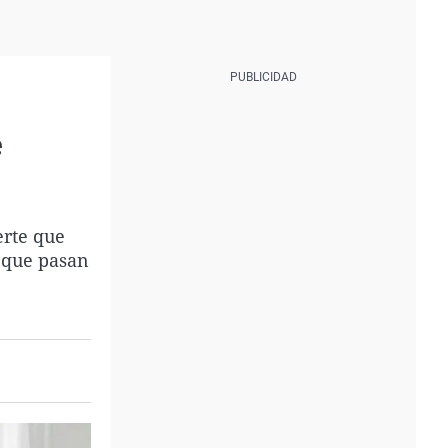
e
erte que
s que pasan