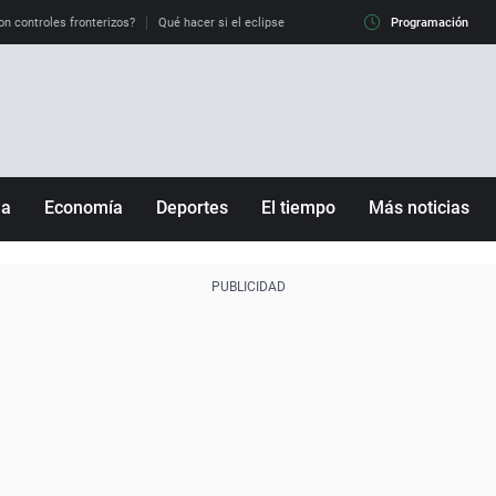
on controles fronterizos?
Qué hacer si el eclipse me pilla conduciendo
Programación
Qué tiempo 
ña
Economía
Deportes
El tiempo
Más noticias
Fútbol
Sociedad
Baloncesto
Mundo
Tenis
Salud
Motor
Cultura
Ciencia y Tecnología
adrid
Gastronomía
nciana
Medio ambiente