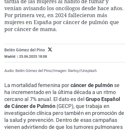
tardía de las mujeres al hábito de fumar y
La rosa de los vientos
Caso
Extremadura
Virales
venían avisando los oncólogos desde hace años.
Por primera vez, en 2024 fallecieron más
Gente viajera
Retornados
Galicia
Televisión
mujeres en España por cáncer de pulmón que
Como el perro y el gat
Equipo de investigaci
La Rioja
Elecciones
por cáncer de mama.
Operación Viuda Negr
Navarra
País Vasco
Belén Gómez del Pino
Madrid
|
25.06.2025 18:08
Audio: Belén Gómez del Pino//Imagen: lilartsy//Unsplash
La mortalidad femenina por
cáncer de pulmón
se
ha incrementado en la última década a un ritmo
cercano al 7% anual. El dato es del
Grupo Español
de Cáncer de Pulmón
(GECP), que trabaja en
investigación clínica pero también en promoción de
la salud y prevención. Dentro de esas campañas
vienen advirtiendo de que los tumores pulmonares