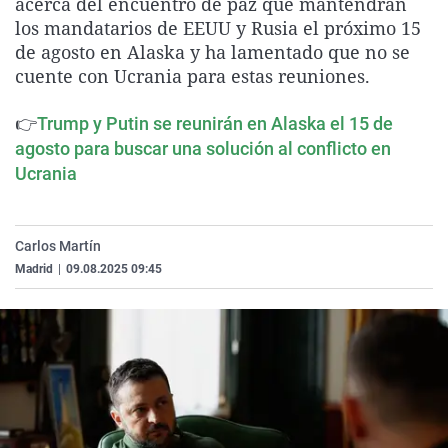
acerca del encuentro de paz que mantendrán
La rosa de los vientos
Caso
Extremadura
Virales
los mandatarios de EEUU y Rusia el próximo 15
de agosto en Alaska y ha lamentado que no se
Gente viajera
Retornados
Galicia
Televisión
cuente con Ucrania para estas reuniones.
Como el perro y el gat
Equipo de investigaci
La Rioja
Elecciones
👉
Operación Viuda Negr
Navarra
Trump y Putin se reunirán en Alaska el 15 de
agosto para buscar una solución al conflicto en
País Vasco
Ucrania
Carlos Martín
Madrid
|
09.08.2025 09:45