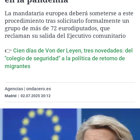
La rosa de los vientos
Caso
Extremadura
Virales
La mandataria europea deberá someterse a este
Gente viajera
Retornados
Galicia
Televisión
procedimiento tras solicitarlo formalmente un
Como el perro y el gat
Equipo de investigaci
La Rioja
Elecciones
grupo de más de 72 eurodiputados, que
reclaman su salida del Ejecutivo comunitario
Operación Viuda Negr
Navarra
País Vasco
👉
Cien días de Von der Leyen, tres novedades: del
"colegio de seguridad" a la política de retorno de
migrantes
Agencias | ondacero.es
Madrid
|
02.07.2025 20:12