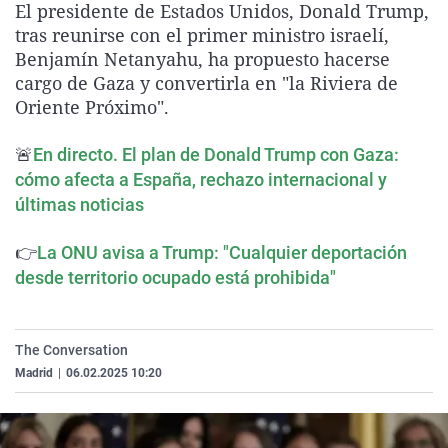
El presidente de Estados Unidos, Donald Trump,
La rosa de los vientos
Caso
Extremadura
Virales
tras reunirse con el primer ministro israelí,
Gente viajera
Retornados
Galicia
Televisión
Benjamín Netanyahu, ha propuesto hacerse
cargo de Gaza y convertirla en "la Riviera de
Como el perro y el gat
Equipo de investigaci
La Rioja
Elecciones
Oriente Próximo".
Operación Viuda Negr
Navarra
🚨
En directo. El plan de Donald Trump con Gaza:
País Vasco
cómo afecta a España, rechazo internacional y
últimas noticias
👉
La ONU avisa a Trump: "Cualquier deportación
desde territorio ocupado está prohibida"
The Conversation
Madrid
|
06.02.2025 10:20