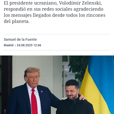
El presidente ucraniano, Volodímir Zelenski,
La rosa de los vientos
Caso
Extremadura
Virales
respondió en sus redes sociales agradeciendo
Gente viajera
Retornados
Galicia
Televisión
los mensajes llegados desde todos los rincones
del planeta.
Como el perro y el gat
Equipo de investigaci
La Rioja
Elecciones
Operación Viuda Negr
Navarra
Samuel de la Fuente
País Vasco
Madrid
|
24.08.2025 12:46