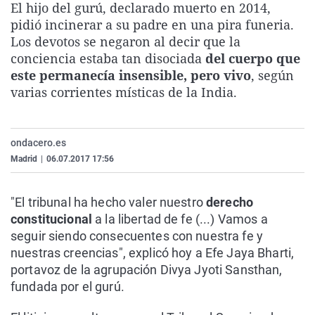
El hijo del gurú, declarado muerto en 2014,
La rosa de los vientos
Caso
Extremadura
Virales
pidió incinerar a su padre en una pira funeria.
Gente viajera
Retornados
Galicia
Televisión
Los devotos se negaron al decir que la
conciencia estaba tan disociada
del cuerpo que
Como el perro y el gat
Equipo de investigaci
La Rioja
Elecciones
este permanecía insensible, pero vivo
, según
Operación Viuda Negr
Navarra
varias corrientes místicas de la India.
País Vasco
ondacero.es
Madrid
|
06.07.2017 17:56
"El tribunal ha hecho valer nuestro
derecho
constitucional
a la libertad de fe (...) Vamos a
seguir siendo consecuentes con nuestra fe y
nuestras creencias", explicó hoy a Efe Jaya Bharti,
portavoz de la agrupación Divya Jyoti Sansthan,
fundada por el gurú.