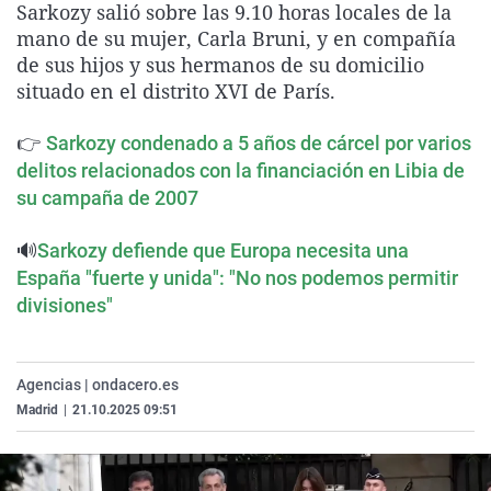
Sarkozy salió sobre las 9.10 horas locales de la
La rosa de los vientos
Caso
Extremadura
Virales
mano de su mujer, Carla Bruni, y en compañía
Gente viajera
Retornados
Galicia
Televisión
de sus hijos y sus hermanos de su domicilio
situado en el distrito XVI de París.
Como el perro y el gat
Equipo de investigaci
La Rioja
Elecciones
Operación Viuda Negr
Navarra
👉
Sarkozy condenado a 5 años de cárcel por varios
delitos relacionados con la financiación en Libia de
País Vasco
su campaña de 2007
🔊
Sarkozy defiende que Europa necesita una
España "fuerte y unida": "No nos podemos permitir
divisiones"
Agencias | ondacero.es
Madrid
|
21.10.2025 09:51