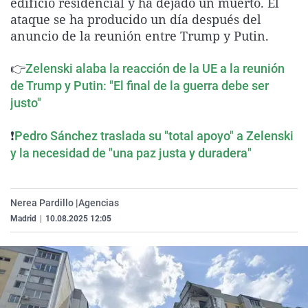
edificio residencial y ha dejado un muerto. El
La rosa de los vientos
Caso
Extremadura
Virales
ataque se ha producido un día después del
anuncio de la reunión entre Trump y Putin.
Gente viajera
Retornados
Galicia
Televisión
Como el perro y el gat
Equipo de investigaci
La Rioja
Elecciones
👉
Zelenski alaba la reacción de la UE a la reunión
Operación Viuda Negr
Navarra
de Trump y Putin: "El final de la guerra debe ser
justo"
País Vasco
❗
Pedro Sánchez traslada su "total apoyo" a Zelenski
y la necesidad de "una paz justa y duradera"
Nerea Pardillo |
Agencias
Madrid
|
10.08.2025 12:05