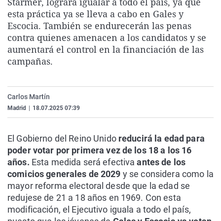
Starmer, logrará igualar a todo el país, ya que
La rosa de los vientos
Caso
Extremadura
Virales
esta práctica ya se lleva a cabo en Gales y
Escocia. También se endurecerán las penas
Gente viajera
Retornados
Galicia
Televisión
contra quienes amenacen a los candidatos y se
Como el perro y el gat
Equipo de investigaci
La Rioja
Elecciones
aumentará el control en la financiación de las
campañas.
Operación Viuda Negr
Navarra
País Vasco
Carlos Martín
Madrid
|
18.07.2025 07:39
El Gobierno del Reino Unido
reducirá la edad para
poder votar por primera vez de los 18 a los 16
años.
Esta medida será efectiva
antes de los
comicios generales de 2029
y se considera como la
mayor reforma electoral desde que la edad se
redujese de 21 a 18 años en 1969. Con esta
modificación, el Ejecutivo iguala a todo el país,