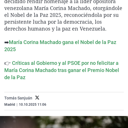
decidido rendir homenaje a la líder opositora
La rosa de los vientos
Caso
Extremadura
Virales
venezolana María Corina Machado, otorgándole
el Nobel de la Paz 2025, reconociéndola por su
Gente viajera
Retornados
Galicia
Televisión
persistente lucha por la democracia, los
Como el perro y el gat
Equipo de investigaci
La Rioja
Elecciones
derechos humanos y la paz en Venezuela.
Operación Viuda Negr
Navarra
➡️
María Corina Machado gana el Nobel de la Paz
País Vasco
2025
👉
Críticas al Gobierno y al PSOE por no felicitar a
María Corina Machado tras ganar el Premio Nobel
de la Paz
Tomás Sanjuán
Madrid
|
10.10.2025 11:06